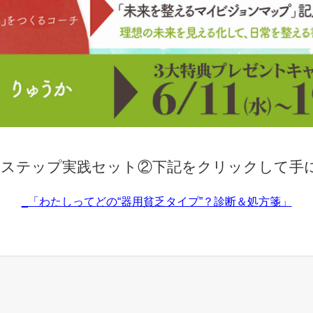
3ステップ実践セット②下記をクリックして手
_「わたしってどの“器用貧乏タイプ”？診断＆処方箋」