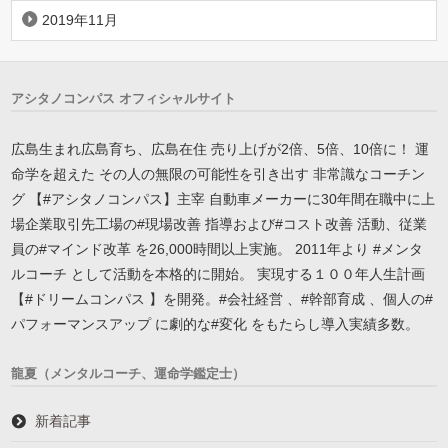
2019年11月
アシタノコンパス オフィシャルサイト
広島生まれ広島育ち、広島在住 売り上げが2倍、5倍、10倍に！ 運
命学を超えた その人の無限の可能性を引き出す 非常識なコーチン
グ 【#アシタノコンパス】主宰 自動車メーカーに30年間在職中に上
場企業取引先工場の#現場改善 指導および#コスト改善 活動、従業
員の#マインド改革 を26,000時間以上実施。 2011年より #メンタ
ルコーチ として活動を本格的に開始。 実現する１００年人生計画
【#ドリームコンパス 】を開発。#会社経営 、#幹部育成 、個人の#
パフォーマンスアップ に劇的な#変化 をもたらし導入実績多数。
龍夏（メンタルコーチ、運命学鑑定士）
新着記事