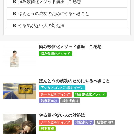
悩み数値化メソッド講座 ご感想
ほんとうの成功のためにやるべきこと
やる気がない人の対処法
チーム力を上げる生産性の高い働き方
悩み数値化メソッド講座 ご感想
働く上で最も大切なもの
悩み数値化メソッド
職場の「困ったちゃん」対処法
他者信頼にはガマンが必要！？
ほんとうの成功のためにやるべきこと
幸福には他者の存在が大切
アシタノコンパス流カイゼン
チームビルディング
悩み数値化メソッド
幸せになる方法
治療家向け
経営者向け
学んでますか？
やる気がない人の対処法
チームビルディング
治療家向け
経営者向け
部下育成